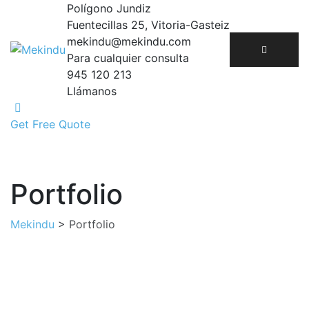
Skip
Polígono Jundiz
to
Fuentecillas 25, Vitoria-Gasteiz
content
mekindu@mekindu.com
Para cualquier consulta
945 120 213
Llámanos
Get Free Quote
Portfolio
Mekindu
>
Portfolio