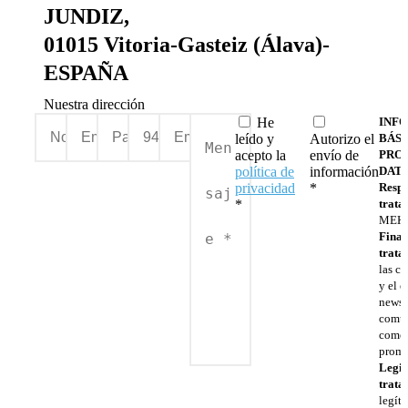
JUNDIZ,
01015 Vitoria-Gasteiz (Álava)-
ESPAÑA
Nuestra dirección
He
INF
leído y
Autorizo el
BÁSI
acepto la
envío de
PRO
política de
información
DATO
privacidad
*
Respo
Please leave this field empty.
Please leave this field empty.
*
trata
MEKI
Final
trata
las c
y el 
newsle
comun
comer
promo
Legit
trata
legít